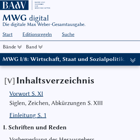
MWG
digital
Die digitale Max Weber-Gesamtausgabe.
Start
Editionsregeln
Suche
Bände
Band
MWG I/8: Wirtschaft, Staat und Sozialpolitik. Sc
Inhaltsverzeichnis
[V]
Vorwort S. XI
Siglen, Zeichen, Abkürzungen S. XIII
Einleitung S. 1
I. Schriften und Reden
Vorbemerkung des Herausgebers