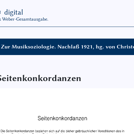
G
digital
ax Weber-Gesamtausgabe.
Zur Musiksoziologie. Nachlaß 1921, hg. von Chris
Seitenkonkordanzen