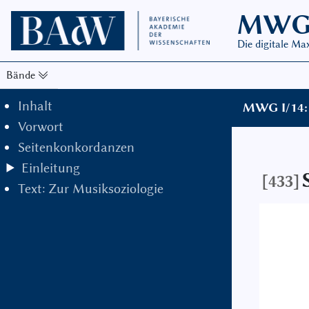
MW
Die digitale M
Bände
Inhalt
MWG I/14: 
Vorwort
Seitenkonkordanzen
Einleitung
[433]
Text: Zur Musiksoziologie