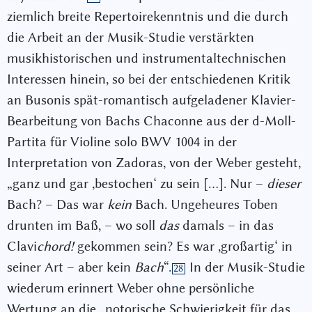
ziemlich breite Repertoirekenntnis und die durch
die Arbeit an der Musik-Studie verstärkten
musikhistorischen und instrumentaltechnischen
Interessen hinein, so bei der entschiedenen Kritik
an Busonis spät-romantisch aufgeladener Klavier-
Bearbeitung von Bachs Chaconne aus der d-Moll-
Partita für Violine solo BWV 1004 in der
Interpretation von Zadoras, von der Weber gesteht,
„ganz und gar ,bestochen‘ zu sein […]. Nur –
dieser
Bach? – Das war
kein
Bach. Ungeheures Toben
drunten im Baß, – wo soll
das
damals – in das
Clavi
chord!
gekommen sein? Es war ,großartig‘ in
seiner Art – aber kein
Bach
“.
In der Musik-Studie
28
wiederum erinnert Weber ohne persönliche
Wertung an die „notorische Schwierigkeit für das