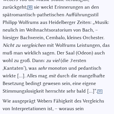
zurückgeht;
sie weckt Erinnerungen an den
30
spätromantisch-pathetischen Aufführungsstil
Philipp Wolfrums aus Heidelberger Zeiten: „Musik:
neulich im Weihnachtsoratorium von Bach, –
hiesiger Bachverein, Cembalo, kleines Orchester.
Nicht zu vergleichen
mit Wolfrums Leistungen, das
muß man wirklich sagen. Der Saal (Odeon) auch
wohl zu groß. Dann:
zu viel
(die
3
ersten
,Kantaten‘), was
sehr
monoton und pedantisch
wirkte […]. Alles mag
mit
durch die mangelhafte
Besetzung bedingt gewesen sein, eine eigene
Stimmungslosigkeit herrschte sehr bald […]“.
31
Wie ausgeprägt Webers Fähigkeit des Vergleichs
von Interpretationen ist, – woraus sein