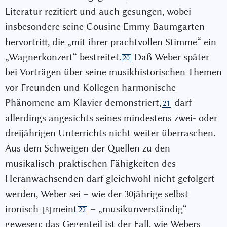
Literatur rezitiert und auch gesungen, wobei
insbesondere seine Cousine Emmy Baumgarten
hervortritt, die „mit ihrer prachtvollen Stimme“ ein
„Wagnerkonzert“ bestreitet.
Daß Weber später
20
bei Vorträgen über seine musikhistorischen Themen
vor Freunden und Kollegen harmonische
Phänomene am Klavier demonstriert,
darf
21
allerdings angesichts seines mindestens zwei- oder
dreijährigen Unterrichts nicht weiter überraschen.
Aus dem Schweigen der Quellen zu den
musikalisch-praktischen Fähigkeiten des
Heranwachsenden darf gleichwohl nicht gefolgert
werden, Weber sei – wie der 30jährige selbst
ironisch
meint
– „musikunverständig“
[8]
22
gewesen; das Gegenteil ist der Fall, wie Webers