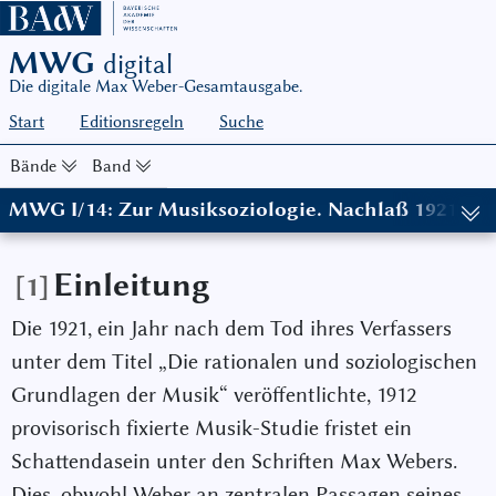
MWG
digital
Die digitale Max Weber-Gesamtausgabe.
Start
Editionsregeln
Suche
Bände
Band
MWG I/14: Zur Musiksoziologie. Nachlaß 1921, hg
Einleitung
[1]
Die 1921, ein Jahr nach dem Tod ihres Verfassers
unter dem Titel „Die rationalen und soziologischen
Grundlagen der Musik“ veröffentlichte, 1912
provisorisch fixierte Musik-Studie fristet ein
Schattendasein unter den Schriften Max Webers.
Dies, obwohl Weber an zentralen Passagen seines