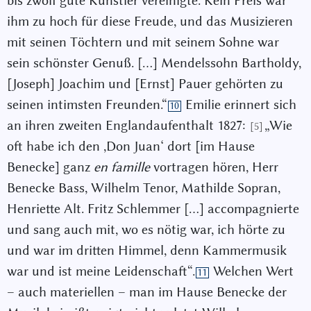
bis zwölf gute Künstler vereinigte. Kein Preis war
ihm zu hoch für diese Freude, und das Musizieren
mit seinen Töchtern und mit seinem Sohne war
sein schönster Genuß. […] Mendelssohn Bartholdy,
[Joseph] Joachim und [Ernst] Pauer gehörten zu
seinen intimsten Freunden.“
Emilie erinnert sich
10
an ihren zweiten Englandaufenthalt 1827:
„Wie
[5]
oft habe ich den ,Don Juan‘ dort [im Hause
Benecke] ganz
en famille
vortragen hören, Herr
Benecke Bass, Wilhelm Tenor, Mathilde Sopran,
Henriette Alt. Fritz Schlemmer […] accompagnierte
und sang auch mit, wo es nötig war, ich hörte zu
und war im dritten Himmel, denn Kammermusik
war und ist meine Leidenschaft“.
Welchen Wert
11
– auch materiellen – man im Hause Benecke der