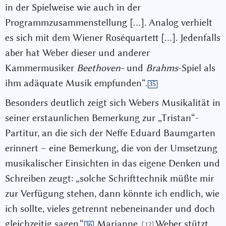
in der Spielweise wie auch in der
Programmzusammenstellung […]. Analog verhielt
es sich mit dem Wiener Roséquartett […]. Jedenfalls
aber hat Weber dieser und anderer
Kammermusiker
Beethoven-
und
Brahms
-Spiel als
ihm adäquate Musik empfunden“.
35
Besonders deutlich zeigt sich Webers Musikalität in
seiner erstaunlichen Bemerkung zur „Tristan“-
Partitur, an die sich der Neffe Eduard Baumgarten
erinnert – eine Bemerkung, die von der Umsetzung
musikalischer Einsichten in das eigene Denken und
Schreiben zeugt: „solche Schrifttechnik müßte mir
zur Verfügung stehen, dann könnte ich endlich, wie
ich sollte, vieles getrennt nebeneinander und doch
gleichzeitig sagen.“
Marianne
Weber stützt
[12]
36