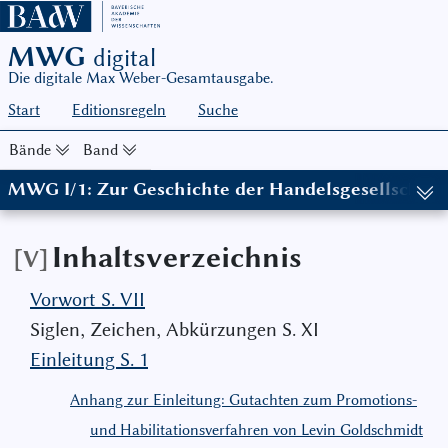
MWG
digital
Die digitale Max Weber-Gesamtausgabe.
Start
Editionsregeln
Suche
Bände
Band
MWG I/1: Zur Geschichte der Handelsgesellschaften
Inhaltsverzeichnis
[V]
Vorwort S. VII
Siglen‚ Zeichen‚ Abkürzungen S. XI
Einleitung S. 1
Anhang zur Einleitung: Gutachten zum Promotions-
und Habilitationsverfahren von Levin Goldschmidt